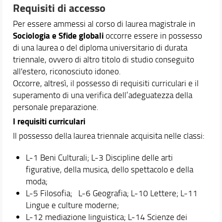
Requisiti di accesso
Norme e regolamenti
Verbali del Consiglio
Per essere ammessi al corso di laurea magistrale in
Sociologia e Sfide globali
Segnalazioni e Reclami
occorre essere in possesso
di una laurea o del diploma universitario di durata
Didattica
triennale, ovvero di altro titolo di studio conseguito
all'estero, riconosciuto idoneo.
Orario e calendari
Occorre, altresì, il possesso di requisiti curriculari e il
superamento di una verifica dell’adeguatezza della
personale preparazione.
I requisiti curriculari
Il possesso della laurea triennale acquisita nelle classi:
L-1 Beni Culturali; L-3 Discipline delle arti
figurative, della musica, dello spettacolo e della
moda;
L-5 Filosofia; L-6 Geografia; L-10 Lettere; L-11
Lingue e culture moderne;
L-12 mediazione linguistica; L-14 Scienze dei