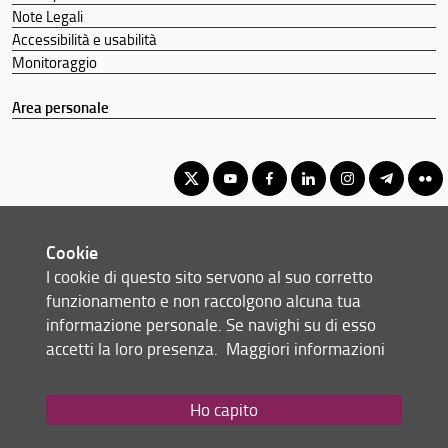
Note Legali
Accessibilità e usabilità
Monitoraggio
Area personale
Corso di Laurea Magistrale in Sociologia e sfide globali
Cookie
© Copyright 2012-2026 Università degli Studi di Firenze UNIFI
I cookie di questo sito servono al suo corretto
P.IVA/Cod.Fis 01279680480
funzionamento e non raccolgono alcuna tua
informazione personale. Se navighi su di esso
Scuola di Scienze Politiche 'Cesare Alfieri' - Via delle Pandette, 32 -
accetti la loro presenza.
Maggiori informazioni
50127 Firenze (FI)
Tel: +39 055 2759076
Email:
scuola(AT)sc-politiche.unifi.it
Ho capito
Redazione Web