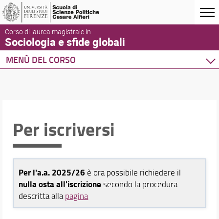
Corso di laurea magistrale in
Sociologia e sfide globali
MENÙ DEL CORSO
Home
Corso di studio
Presentazione del corso
Organizzazione
Per iscriversi
Per iscriversi
Orientamento
Inclusione
LM Double degree con Università di Praga
Per l'a.a. 2025/26
è ora possibile richiedere il
Double Degree Program
nulla osta all'iscrizione
secondo la procedura
Partnership con la Scuola Normale Superiore
descritta alla
pagina
Qualità del Corso di Studio
Sedi e strutture