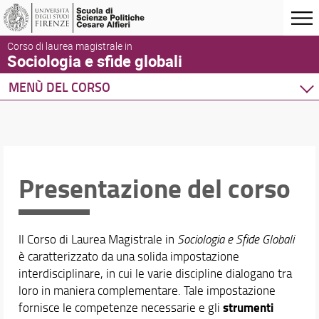
Corso di laurea magistrale in
Sociologia e sfide globali
MENÙ DEL CORSO
Home
Corso di studio
Presentazione del corso
Organizzazione
Presentazione del corso
Per iscriversi
Orientamento
Inclusione
Il Corso di Laurea Magistrale in
Sociologia e Sfide Globali
LM Double degree con Università di Praga
è caratterizzato da una solida impostazione
Double Degree Program
interdisciplinare, in cui le varie discipline dialogano tra
Partnership con la Scuola Normale Superiore
loro in maniera complementare. Tale impostazione
Qualità del Corso di Studio
strumenti
fornisce le competenze necessarie e gli
Sedi e strutture