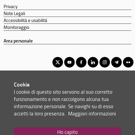
Privacy
Note Legali
Accessibilità e usabilità
Monitoraggio
Area personale
Corso di Laurea Magistrale in Sociologia e sfide globali
Cookie
© Copyright 2012-2026 Università degli Studi di Firenze UNIFI
I cookie di questo sito servono al suo corretto
P.IVA/Cod.Fis 01279680480
funzionamento e non raccolgono alcuna tua
informazione personale. Se navighi su di esso
Scuola di Scienze Politiche 'Cesare Alfieri' - Via delle Pandette, 32 -
accetti la loro presenza.
Maggiori informazioni
50127 Firenze (FI)
Tel: +39 055 2759076
Email:
scuola(AT)sc-politiche.unifi.it
Ho capito