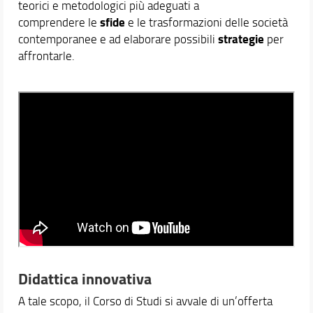
teorici e metodologici più adeguati a
Norme e regolamenti
sfide
comprendere le
e le trasformazioni delle società
Verbali del Consiglio
strategie
contemporanee e ad elaborare possibili
per
Segnalazioni e Reclami
affrontarle.
Didattica
Orario e calendari
Didattica innovativa
A tale scopo, il Corso di Studi si avvale di un’offerta