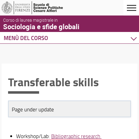
Corso di laurea magistrale in
Sociologia e sfide globali
MENÙ DEL CORSO
Home
Corso di studio
Didattica
Transferable skills
Piano di studio
Ricerca insegnamenti
Mobilità internazionale
Opportunità di formazione internazionale
Lingua inglese
Page under update
Tirocini
Attività per le Competenze Trasversali
Laboratorio di ricerca bibliografica
Workshop/Lab:
Bibliographic research