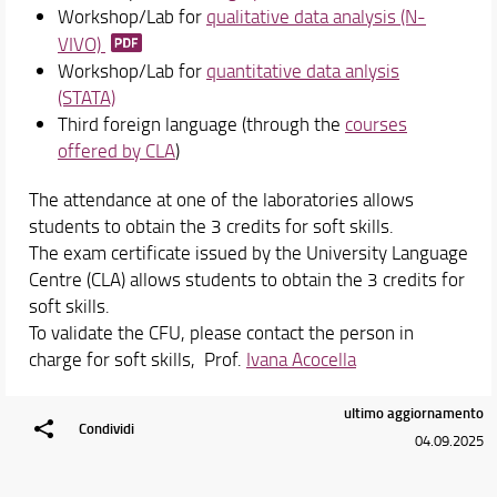
Laboratorio di STATA
Workshop/Lab for
qualitative data analysis (N-
Laboratorio di N-Vivo
VIVO)
Moodle- E-learning
Workshop/Lab for
quantitative data anlysis
Per laurearsi
(STATA)
Proseguire dopo la laurea
Third foreign language (through the
courses
offered by CLA
)
Orario e calendari
The attendance at one of the laboratories allows
students to obtain the 3 credits for soft skills.
The exam certificate issued by the University Language
Centre (CLA) allows students to obtain the 3 credits for
soft skills.
To validate the CFU, please contact the person in
charge for soft skills, Prof.
Ivana Acocella
ultimo aggiornamento
Condividi
04.09.2025