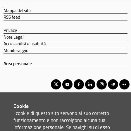
Mappa del sito
RSS feed
Privacy
Note Legali
Accessibilità e usabilità
Monitoraggio
Area personale
Corso di Laurea Magistrale in Sociologia e sfide globali
Cookie
© Copyright 2012-2026 Università degli Studi di Firenze UNIFI
I cookie di questo sito servono al suo corretto
P.IVA/Cod.Fis 01279680480
funzionamento e non raccolgono alcuna tua
informazione personale. Se navighi su di esso